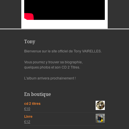
Tony
Bienvenue sur le site officiel de Tony VAIRELLES.
Vous pourrez y trouver sa biographie,
quelques photos et son CD 2 Titres.
L'album arrivera prochainement !
En boutique
cd 2 titres
€10
Livre
€12