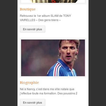
Boutique
Retrouvez le 1er album SLAM de TONY
VAIRELLES « Des gens biens »
En savoir plus
Biographie
Né à Nancy, c’est dans ma ville natale que
j’effectue toute ma formation. Des poussins 2
En savoir plus