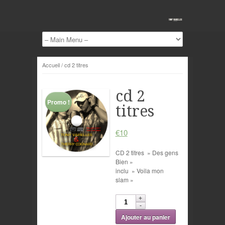
Accueil
/ cd 2 titres
cd 2
Promo !
titres
€10
CD 2 titres » Des gens
Bien »
inclu » Voila mon
slam »
Ajouter au panier