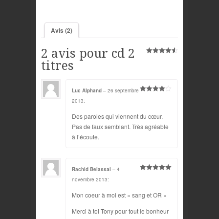
Avis (2)
2
avis pour cd 2
4.50
sur 5
titres
Luc Alphand
–
26 septembre
4
sur 5
2013
:
Des paroles qui viennent du cœur.
Pas de faux semblant. Très agréable
à l’écoute.
Rachid Belassai
–
4
5
sur 5
novembre 2013
:
Mon coeur à moi est « sang et OR »
Merci à toi Tony pour tout le bonheur