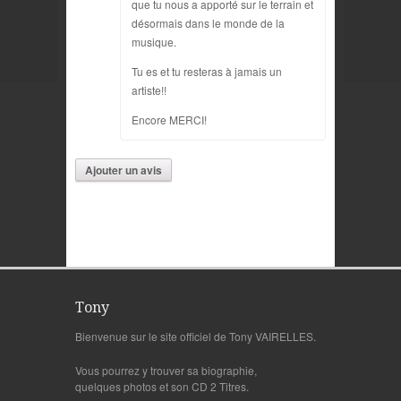
que tu nous a apporté sur le terrain et
désormais dans le monde de la
musique.
Tu es et tu resteras à jamais un
artiste!!
Encore MERCI!
Ajouter un avis
Tony
Bienvenue sur le site officiel de Tony VAIRELLES.
Vous pourrez y trouver sa biographie,
quelques photos et son CD 2 Titres.